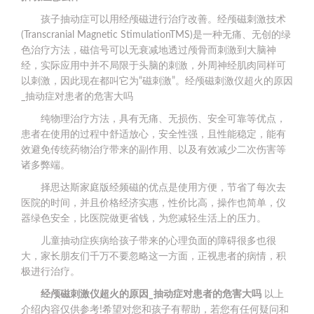
孩子抽动症可以用经颅磁进行治疗改善。经颅磁刺激技术
(Transcranial Magnetic StimulationTMS)是一种无痛、无创的绿
色治疗方法，磁信号可以无衰减地透过颅骨而刺激到大脑神
经，实际应用中并不局限于头脑的刺激，外周神经肌肉同样可
以刺激，因此现在都叫它为“磁刺激”。经颅磁刺激仪超火的原因
_抽动症对患者的危害大吗
纯物理治疗方法，具有无痛、无损伤、安全可靠等优点，
患者在使用的过程中舒适放心，安全性强，且性能稳定，能有
效避免传统药物治疗带来的副作用、以及有效减少二次伤害等
诸多弊端。
择思达斯家庭版经频磁的优点是使用方便，节省了每次去
医院的时间，并且价格经济实惠，性价比高，操作也简单，仪
器绿色安全，比医院做更省钱，为您减轻生活上的压力。
儿童抽动症疾病给孩子带来的心理负面的障碍很多也很
大，家长朋友们千万不要忽略这一方面，正视患者的病情，积
极进行治疗。
经颅磁刺激仪超火的原因_
抽动症对患者的危害大吗
以上
介绍内容仅供参考!希望对您和孩子有帮助，若您有任何疑问和