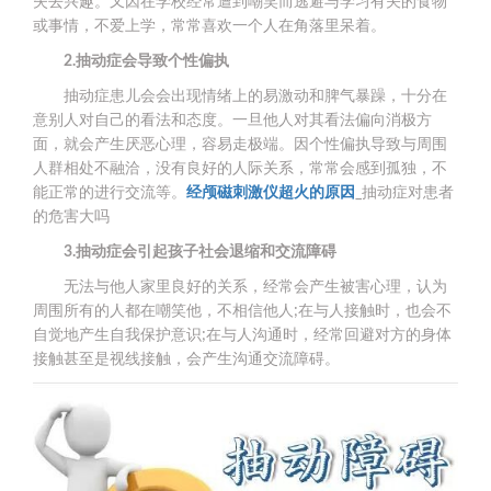
失去兴趣。又因在学校经常遭到嘲笑而逃避与学习有关的食物
或事情，不爱上学，常常喜欢一个人在角落里呆着。
2.抽动症会导致个性偏执
抽动症患儿会会出现情绪上的易激动和脾气暴躁，十分在
意别人对自己的看法和态度。一旦他人对其看法偏向消极方
面，就会产生厌恶心理，容易走极端。因个性偏执导致与周围
人群相处不融洽，没有良好的人际关系，常常会感到孤独，不
能正常的进行交流等。
经颅磁刺激仪超火的原因
_抽动症对患者
的危害大吗
3.抽动症会引起孩子社会退缩和交流障碍
无法与他人家里良好的关系，经常会产生被害心理，认为
周围所有的人都在嘲笑他，不相信他人;在与人接触时，也会不
自觉地产生自我保护意识;在与人沟通时，经常回避对方的身体
接触甚至是视线接触，会产生沟通交流障碍。