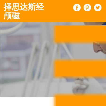
择思达斯经
颅磁